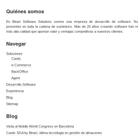
Quiénes somos
En Binari Software Solutions somos una empresa de desarrollo de software. Nue
presentes en toda la cadena de suministro. Más de 20 años creando software han re
más alta calidad que aportan valor y ventajas competitivas a nuestros clientes.
Navegar
Soluciones
Caotic
e-Commerce
BackOffice
Agent
Desarrollo Software
Experiencia
Blog
Sitemap
Blog
Visita al Mobile World Congress en Barcelona
Caotic SGA by Binari, última tecnologia en gestión de almacenes