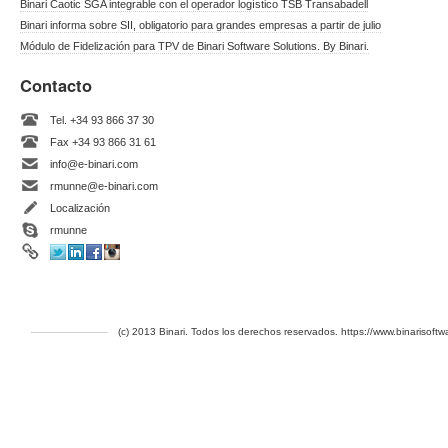
Binari Caotic SGA integrable con el operador logístico TSB Transabadell
Binari informa sobre SII, obligatorio para grandes empresas a partir de julio
Módulo de Fidelización para TPV de Binari Software Solutions. By Binari.
Contacto
Tel. +34 93 866 37 30
Fax +34 93 866 31 61
info@e-binari.com
rmunne@e-binari.com
Localización
rmunne
(c) 2013 Binari. Todos los derechos reservados. https://www.binarisoft