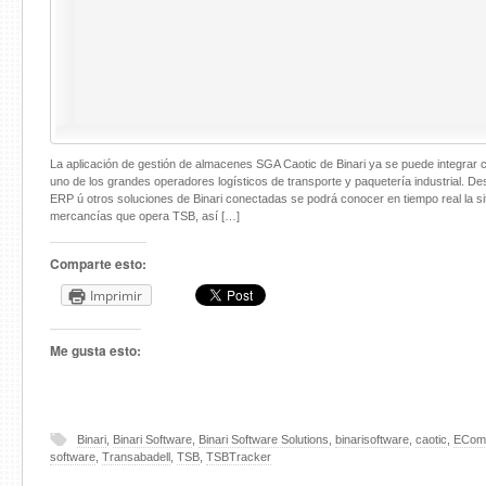
La aplicación de gestión de almacenes SGA Caotic de Binari ya se puede integrar
uno de los grandes operadores logísticos de transporte y paquetería industrial. D
ERP ú otros soluciones de Binari conectadas se podrá conocer en tiempo real la si
mercancías que opera TSB, así […]
Comparte esto:
Imprimir
Me gusta esto:
Binari
,
Binari Software
,
Binari Software Solutions
,
binarisoftware
,
caotic
,
ECom
software
,
Transabadell
,
TSB
,
TSBTracker