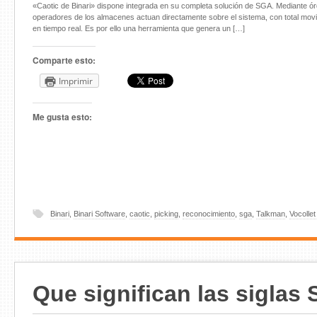
«Caotic de Binari» dispone integrada en su completa solución de SGA. Mediante ó
operadores de los almacenes actuan directamente sobre el sistema, con total movil
en tiempo real. Es por ello una herramienta que genera un […]
Comparte esto:
Imprimir
Me gusta esto:
Binari
,
Binari Software
,
caotic
,
picking
,
reconocimiento
,
sga
,
Talkman
,
Vocollet
Que significan las siglas