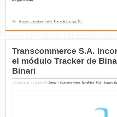
almacen
,
barcelona
,
caotic
,
fira
,
logística
,
sga
,
SIL
Transcommerce S.A. inco
el módulo Tracker de Bina
Binari
Posted on mayo 13, 2014 by
Binari
in
Comunicaciones
,
Movilidad
,
SGA - Sistema G