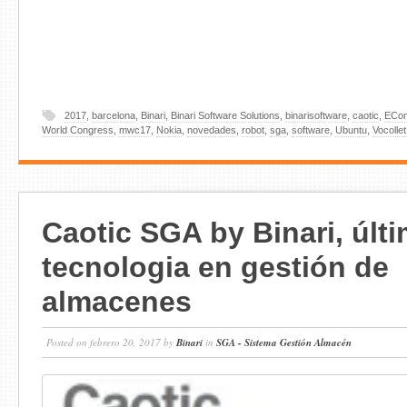
2017
,
barcelona
,
Binari
,
Binari Software Solutions
,
binarisoftware
,
caotic
,
ECo
World Congress
,
mwc17
,
Nokia
,
novedades
,
robot
,
sga
,
software
,
Ubuntu
,
Vocollet
Caotic SGA by Binari, últ
tecnologia en gestión de
almacenes
Posted on febrero 20, 2017 by
Binari
in
SGA - Sistema Gestión Almacén