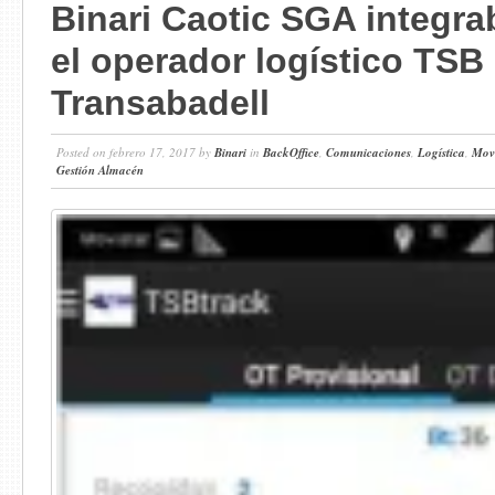
Binari Caotic SGA integra
el operador logístico TSB
Transabadell
Posted on febrero 17, 2017 by
Binari
in
BackOffice
,
Comunicaciones
,
Logística
,
Movi
Gestión Almacén