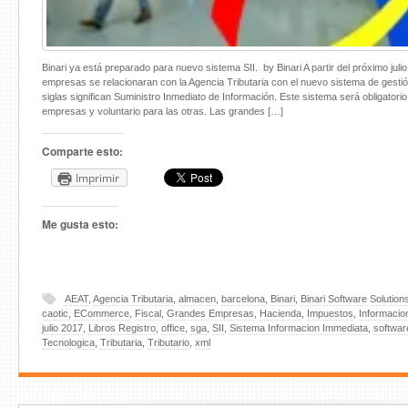
Binari ya está preparado para nuevo sistema SII. by Binari A partir del próximo juli
empresas se relacionaran con la Agencia Tributaria con el nuevo sistema de gestión
siglas significan Suministro Inmediato de Información. Este sistema será obligatori
empresas y voluntario para las otras. Las grandes […]
Comparte esto:
Imprimir
Me gusta esto:
AEAT
,
Agencia Tributaria
,
almacen
,
barcelona
,
Binari
,
Binari Software Solution
caotic
,
ECommerce
,
Fiscal
,
Grandes Empresas
,
Hacienda
,
Impuestos
,
Informacio
julio 2017
,
Libros Registro
,
office
,
sga
,
SII
,
Sistema Informacion Immediata
,
softwar
Tecnologica
,
Tributaria
,
Tributario
,
xml