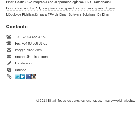
Binari Caotic SGA integrable con el operador logístico TSB Transabadell
Binari informa sobre SII, obligatorio para grandes empresas a partir de julio
Módulo de Fidelización para TPV de Binari Software Solutions. By Binari.
Contacto
Tel. +34 93 866 37 30
Fax +34 93 866 31 61
info@e-binari.com
rmunne@e-binari.com
Localización
rmunne
(c) 2013 Binari. Todos los derechos reservados. https://www.binarisoft