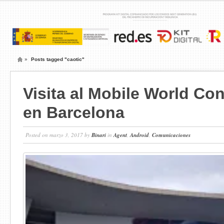
»
Posts tagged "caotic"
Visita al Mobile World Co
en Barcelona
Posted on marzo 3, 2017 by
Binari
in
Agent
,
Android
,
Comunicaciones