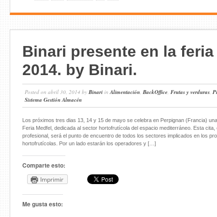
Binari presente en la feri
2014. by Binari.
Posted on abril 30, 2014 by
Binari
in
Alimentación
,
BackOffice
,
Frutas y verduras
,
P
Sistema Gestión Almacén
Los próximos tres dias 13, 14 y 15 de mayo se celebra en Perpignan (Francia) una
Feria Medfel, dedicada al sector hortofrutícola del espacio mediterráneo. Esta cita,
profesional, será el punto de encuentro de todos los sectores implicados en los pr
hortofrutícolas. Por un lado estarán los operadores y […]
Comparte esto:
Imprimir
Me gusta esto: