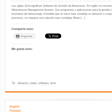
Las siglas SGA significan Software de Gestión de Almacenes. En Inglés se resu
Wharehouse Management System. Son programas y aplicaciones para la gestión de 
inventario del almacenaje. A medida que se hace mas complejo un almacén o conjun
procesos, se requiere una solución mas compleja. Binari […]
Comparte esto:
Imprimir
Me gusta esto:
almacen
,
caotic
,
software
,
wms
English
Français