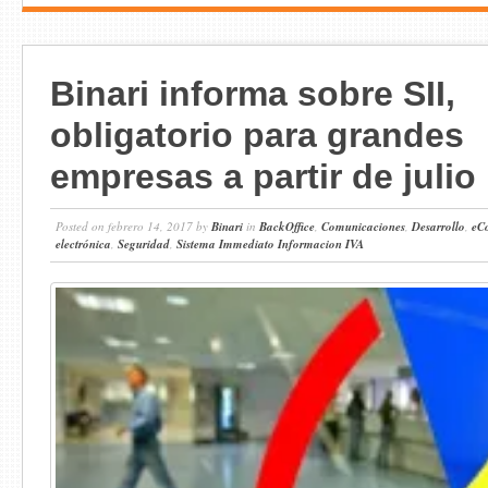
Binari informa sobre SII,
obligatorio para grandes
empresas a partir de julio
Posted on febrero 14, 2017 by
Binari
in
BackOffice
,
Comunicaciones
,
Desarrollo
,
eC
electrónica
,
Seguridad
,
Sistema Immediato Informacion IVA