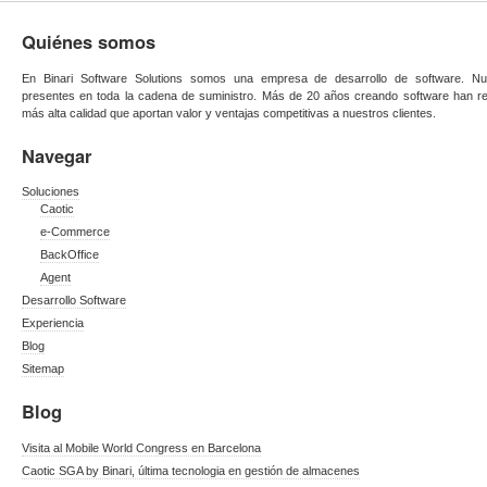
Quiénes somos
En Binari Software Solutions somos una empresa de desarrollo de software. Nue
presentes en toda la cadena de suministro. Más de 20 años creando software han re
más alta calidad que aportan valor y ventajas competitivas a nuestros clientes.
Navegar
Soluciones
Caotic
e-Commerce
BackOffice
Agent
Desarrollo Software
Experiencia
Blog
Sitemap
Blog
Visita al Mobile World Congress en Barcelona
Caotic SGA by Binari, última tecnologia en gestión de almacenes