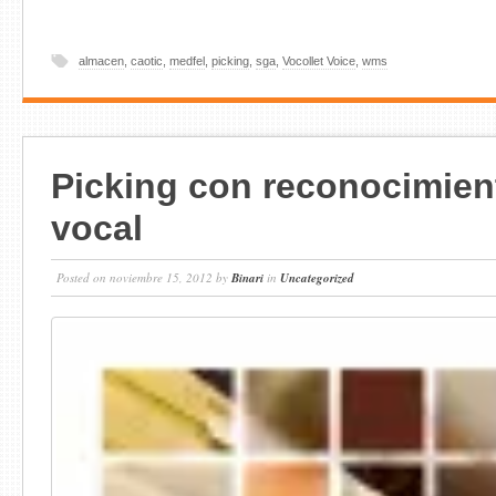
almacen
,
caotic
,
medfel
,
picking
,
sga
,
Vocollet Voice
,
wms
Picking con reconocimien
vocal
Posted on noviembre 15, 2012 by
Binari
in
Uncategorized