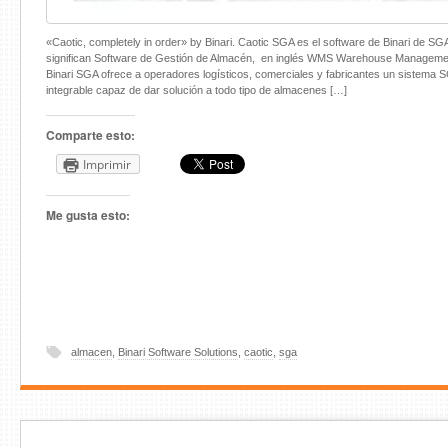
«Caotic, completely in order» by Binari. Caotic SGA es el software de Binari de SG
significan Software de Gestión de Almacén, en inglés WMS Warehouse Manageme
Binari SGA ofrece a operadores logísticos, comerciales y fabricantes un sistema SG
integrable capaz de dar solución a todo tipo de almacenes […]
Comparte esto:
Imprimir
Me gusta esto:
almacen
,
Binari Software Solutions
,
caotic
,
sga