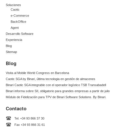
Soluciones
Caotic
e-Commerce
BackOffice
Agent
Desarrollo Software
Experiencia
Blog
Sitemap
Blog
Visita al Mobile World Congress en Barcelona
Caotic SGA by Binari, última tecnologia en gestión de almacenes
Binari Caotic SGA integrable con el operador logístico TSB Transabadell
Binari informa sobre SII, obligatorio para grandes empresas a partir de julio
Módulo de Fidelización para TPV de Binari Software Solutions. By Binari.
Contacto
Tel. +34 93 866 37 30
Fax +34 93 866 31 61