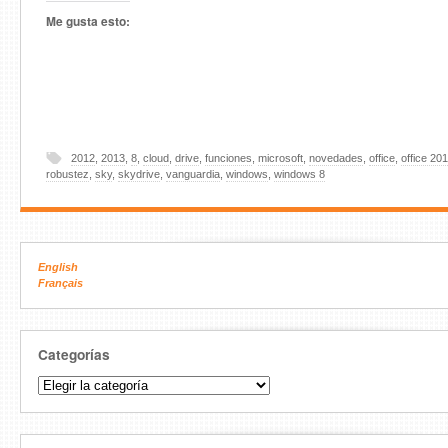
Me gusta esto:
2012
,
2013
,
8
,
cloud
,
drive
,
funciones
,
microsoft
,
novedades
,
office
,
office 20
robustez
,
sky
,
skydrive
,
vanguardia
,
windows
,
windows 8
English
Français
Categorías
Categorías