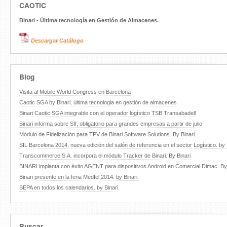
CAOTIC
Binari - Última tecnología en Gestión de Almacenes.
Descargar Catálogo
Blog
Visita al Mobile World Congress en Barcelona
Caotic SGA by Binari, última tecnologia en gestión de almacenes
Binari Caotic SGA integrable con el operador logístico TSB Transabadell
Binari informa sobre SII, obligatorio para grandes empresas a partir de julio
Módulo de Fidelización para TPV de Binari Software Solutions. By Binari.
SIL Barcelona 2014, nueva edición del salón de referencia en el sector Logístico. by 
Transcommerce S.A. incorpora el módulo Tracker de Binari. By Binari
BINARI implanta con éxito AGENT para dispositivos Android en Comercial Dimac. By 
Binari presente en la feria Medfel 2014. by Binari.
SEPA en todos los calendarios. by Binari
Buscar