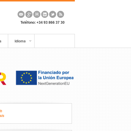
Teléfono: +34 93 866 37 30
s
Idioma
sh
ais