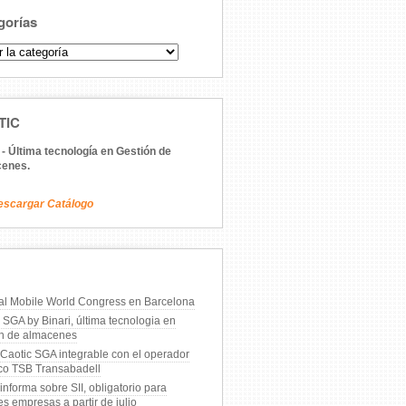
gorías
orías
TIC
 - Última tecnología en Gestión de
enes.
escargar Catálogo
 al Mobile World Congress en Barcelona
 SGA by Binari, última tecnologia en
ón de almacenes
 Caotic SGA integrable con el operador
ico TSB Transabadell
 informa sobre SII, obligatorio para
s empresas a partir de julio