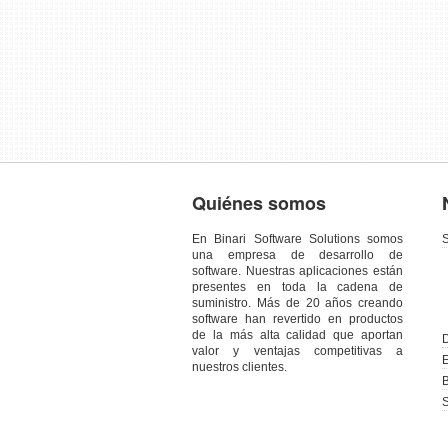
Quiénes somos
En Binari Software Solutions somos
S
una empresa de desarrollo de
software. Nuestras aplicaciones están
presentes en toda la cadena de
suministro. Más de 20 años creando
software han revertido en productos
de la más alta calidad que aportan
D
valor y ventajas competitivas a
E
nuestros clientes.
B