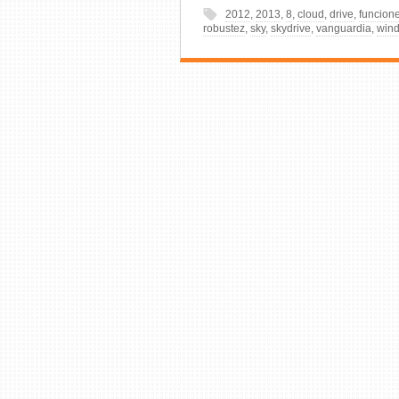
2012
,
2013
,
8
,
cloud
,
drive
,
funcion
robustez
,
sky
,
skydrive
,
vanguardia
,
win