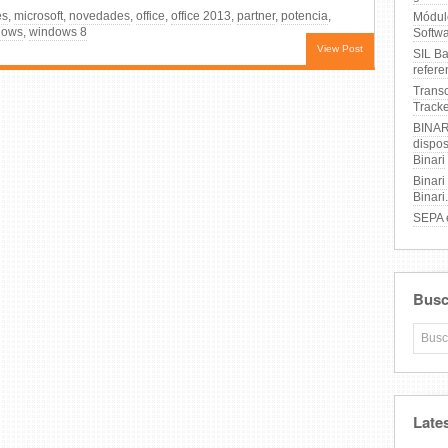
es
,
microsoft
,
novedades
,
office
,
office 2013
,
partner
,
potencia
,
Módulo
dows
,
windows 8
Softwa
View Post
SIL Ba
refere
Trans
Tracke
BINAR
dispos
Binari
Binari
Binari
SEPA e
Busc
Late