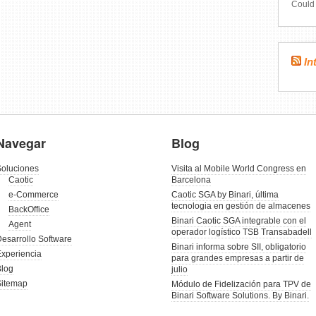
Could 
In
Navegar
Blog
oluciones
Visita al Mobile World Congress en
Caotic
Barcelona
e-Commerce
Caotic SGA by Binari, última
tecnologia en gestión de almacenes
BackOffice
Binari Caotic SGA integrable con el
Agent
operador logístico TSB Transabadell
esarrollo Software
Binari informa sobre SII, obligatorio
xperiencia
para grandes empresas a partir de
log
julio
Sitemap
Módulo de Fidelización para TPV de
Binari Software Solutions. By Binari.